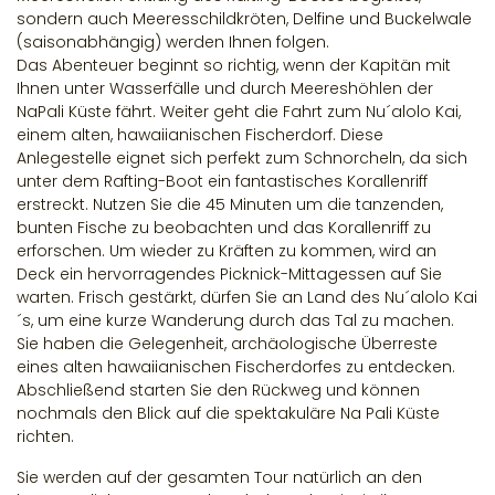
sondern auch Meeresschildkröten, Delfine und Buckelwale
(saisonabhängig) werden Ihnen folgen.
Das Abenteuer beginnt so richtig, wenn der Kapitän mit
Ihnen unter Wasserfälle und durch Meereshöhlen der
NaPali Küste fährt. Weiter geht die Fahrt zum Nu´alolo Kai,
einem alten, hawaiianischen Fischerdorf. Diese
Anlegestelle eignet sich perfekt zum Schnorcheln, da sich
unter dem Rafting-Boot ein fantastisches Korallenriff
erstreckt. Nutzen Sie die 45 Minuten um die tanzenden,
bunten Fische zu beobachten und das Korallenriff zu
erforschen. Um wieder zu Kräften zu kommen, wird an
Deck ein hervorragendes Picknick-Mittagessen auf Sie
warten. Frisch gestärkt, dürfen Sie an Land des Nu´alolo Kai
´s, um eine kurze Wanderung durch das Tal zu machen.
Sie haben die Gelegenheit, archäologische Überreste
eines alten hawaiianischen Fischerdorfes zu entdecken.
Abschließend starten Sie den Rückweg und können
nochmals den Blick auf die spektakuläre Na Pali Küste
richten.
Sie werden auf der gesamten Tour natürlich an den