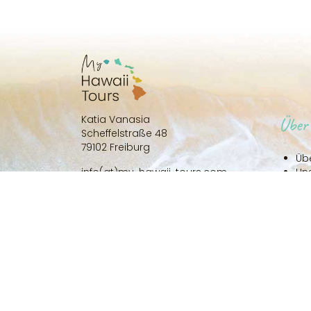
Katia Vanasia
Über
Scheffelstraße 48
79102 Freiburg
Üb
info(at)my-hawaii-tours.com
Un
Un
Telefon:
0761 21 60 90 791
Ko
Fax:
0761 21 60 90 799
Anf