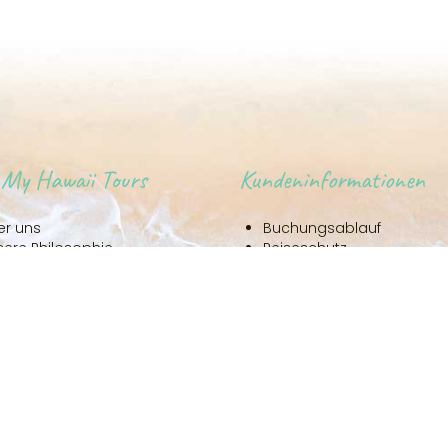
 My Hawaii Tours
Kundeninformationen
er uns
Buchungsablauf
sere Philosophie
Reiseschutz
sere Partner
Klimabewusst fliegen
ntakt
Mietwagen
ahrt zu uns