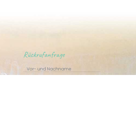
Rückrufanfrage
Ich habe die
Datenschutzerklärung gelesen
und akzeptiert