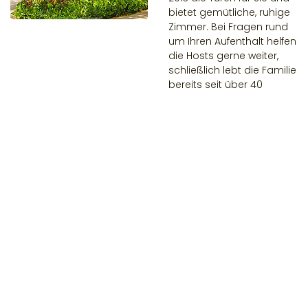
bietet gemütliche, ruhige
Zimmer. Bei Fragen rund
um Ihren Aufenthalt helfen
die Hosts gerne weiter,
schließlich lebt die Familie
bereits seit über 40
Jahren auf Maui.
Zum B&B
Heavenly Hana
Paradise
Rund um das Heavenly
Hana Paradise auf Maui
können Sie viele
Aktivitäten zum
Entspannen und
Genießen mitmachen.