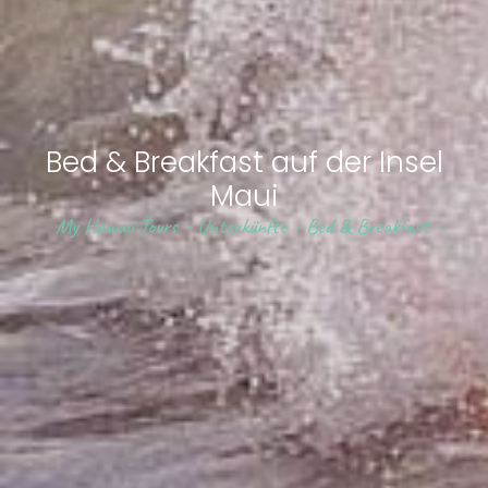
Bed & Breakfast auf der Insel
Maui
My Hawaii Tours
•
Unterkünfte
•
Bed & Breakfast
•